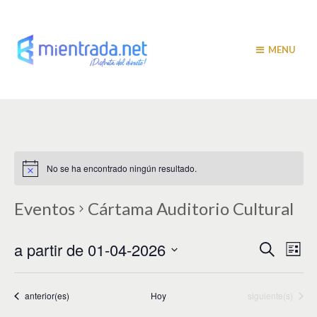
MENU
No se ha encontrado ningún resultado.
Eventos
Cártama Auditorio Cultural
N
N
a partir de 01-04-2026
B
L
u
a
i
a
S
s
s
v
e
c
t
v
a
l
Eventos
Eventos
anterior(es)
Hoy
siguiente(s)
e
a
r
e