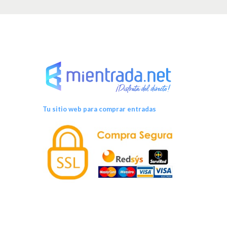
v
e
n
t
o
Tu sitio web para comprar entradas