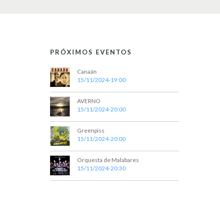
e
E
v
d
e
n
a
t
PRÓXIMOS EVENTOS
y
o
s
v
Canaán
p
15/11/2024-19:00
a
i
r
AVERNO
a
s
15/11/2024-20:00
l
t
a
p
Greenpiss
a
a
15/11/2024-20:00
l
s
a
Orquesta de Malabares
b
d
15/11/2024-20:30
r
e
a
c
E
l
a