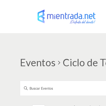
Eventos
Ciclo de 
N
I
a
n
t
v
r
o