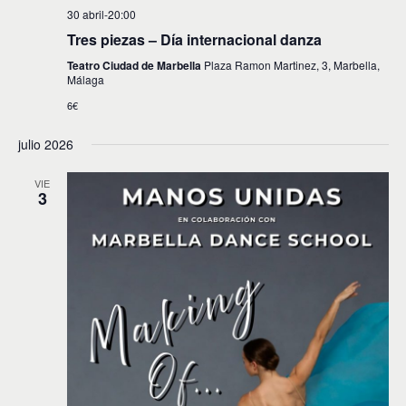
t
a
30 abril-20:00
o
y
Tres piezas – Día internacional danza
v
Teatro Ciudad de Marbella
Plaza Ramon Martinez, 3, Marbella,
Málaga
i
6€
s
julio 2026
t
a
VIE
3
s
d
e
E
v
e
n