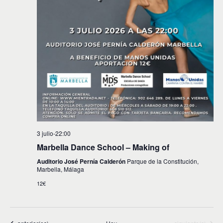
t
o
s
3 julio-22:00
Marbella Dance School – Making of
Auditorio José Pernía Calderón
Parque de la Constitución,
Marbella, Málaga
12€
Eventos
Eventos