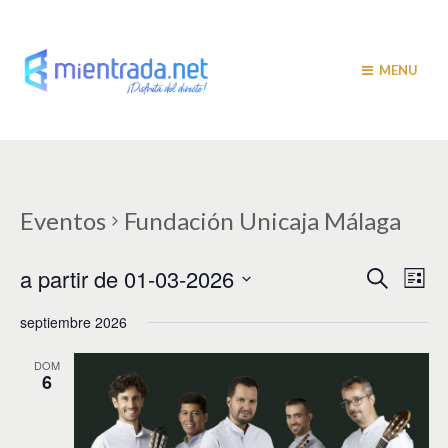
MENU
Eventos
Fundación Unicaja Málaga
N
N
a partir de 01-03-2026
B
L
u
a
i
a
S
s
s
septiembre 2026
v
e
c
t
v
a
l
e
a
r
e
DOM
e
g
6
c
c
a
g
i
c
a
o