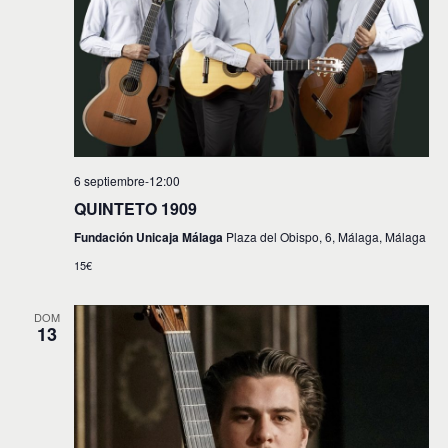
i
n
c
a
ó
r
i
n
f
d
e
ó
c
e
n
h
v
a
d
.
i
6 septiembre-12:00
e
s
QUINTETO 1909
t
b
Fundación Unicaja Málaga
Plaza del Obispo, 6, Málaga, Málaga
a
ú
s
15€
s
d
e
q
DOM
13
E
u
v
e
e
d
n