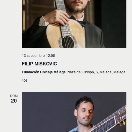
t
a
o
y
v
i
s
t
13 septiembre-12:00
a
FILIP MISKOVIC
s
Fundación Unicaja Málaga
Plaza del Obispo, 6, Málaga, Málaga
d
10€
e
DOM
E
20
v
e
n