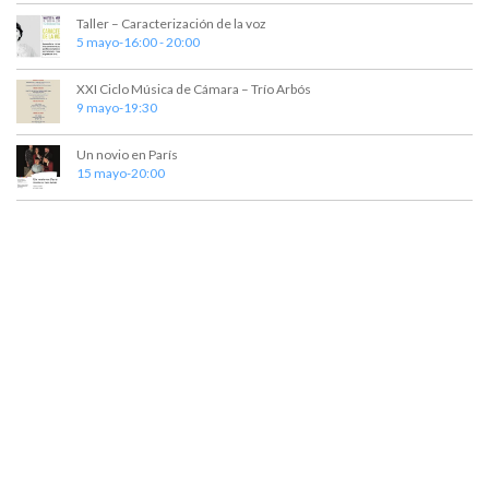
e
e
Taller – Caracterización de la voz
5 mayo-16:00
-
20:00
d
n
t
a
XXI Ciclo Música de Cámara – Trío Arbós
o
9 mayo-19:30
y
v
Un novio en París
15 mayo-20:00
i
s
t
a
s
d
e
E
v