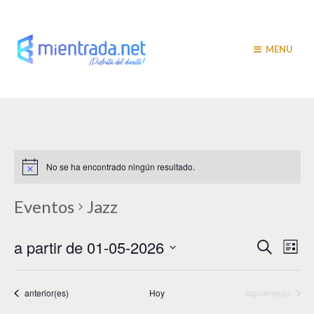
MENU
No se ha encontrado ningún resultado.
Eventos
Jazz
N
N
a partir de 01-05-2026
B
L
u
a
i
a
S
s
s
v
e
c
t
v
a
l
Eventos
Eventos
anterior(es)
Hoy
siguiente(s)
e
a
r
e