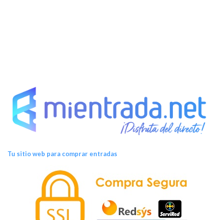
e
n
t
o
s
Tu sitio web para comprar entradas