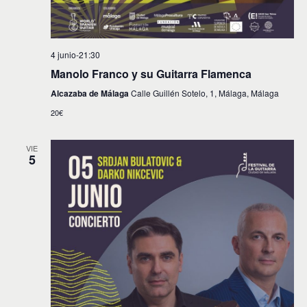
t
o
4 junio-21:30
s
Manolo Franco y su Guitarra Flamenca
Alcazaba de Málaga
Calle Guillén Sotelo, 1, Málaga, Málaga
20€
VIE
5