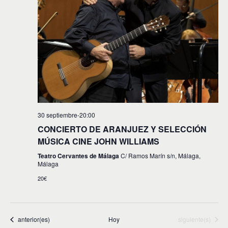
30 septiembre-20:00
CONCIERTO DE ARANJUEZ Y SELECCIÓN
MÚSICA CINE JOHN WILLIAMS
Teatro Cervantes de Málaga
C/ Ramos Marín s/n, Málaga,
Málaga
20€
Eventos
Eventos
anterior(es)
Hoy
siguiente(s)