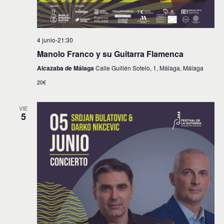
t
o
4 junio-21:30
s
Manolo Franco y su Guitarra Flamenca
Alcazaba de Málaga
Calle Guillén Sotelo, 1, Málaga, Málaga
20€
VIE
5