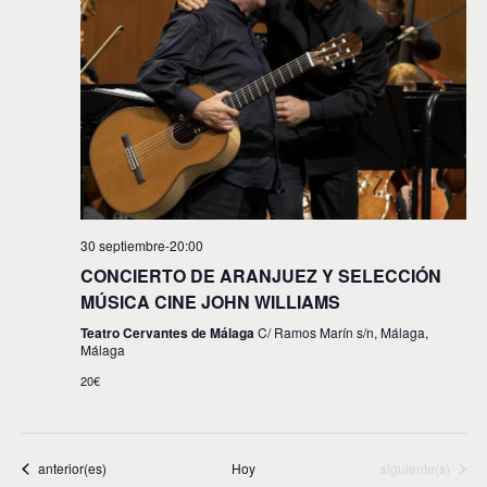
30 septiembre-20:00
CONCIERTO DE ARANJUEZ Y SELECCIÓN
MÚSICA CINE JOHN WILLIAMS
Teatro Cervantes de Málaga
C/ Ramos Marín s/n, Málaga,
Málaga
20€
Eventos
Eventos
anterior(es)
Hoy
siguiente(s)