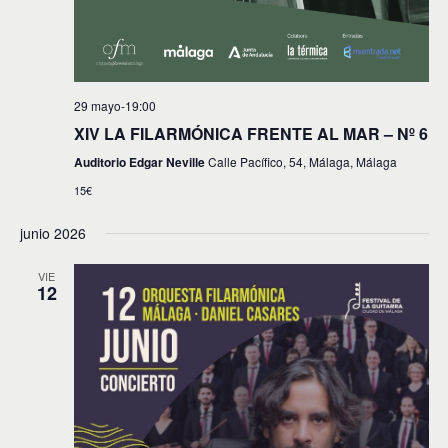
d
n
t
a
o
y
v
29 mayo-19:00
XIV LA FILARMÓNICA FRENTE AL MAR – Nº 6
i
Auditorio Edgar Neville
Calle Pacífico, 54, Málaga, Málaga
s
15€
t
junio 2026
a
s
VIE
12
d
e
E
v
e