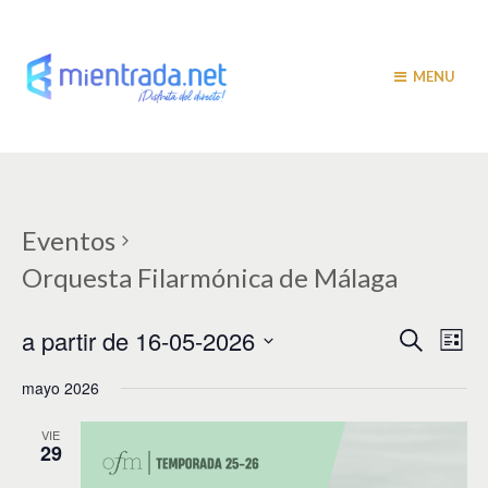
MENU
Eventos
Orquesta Filarmónica de Málaga
N
N
a partir de 16-05-2026
B
L
u
a
i
a
S
s
s
mayo 2026
v
e
c
t
v
a
l
e
a
r
e
VIE
e
g
29
c
c
a
g