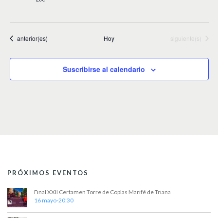
Eventos
Eventos
anterior(es)
Hoy
siguiente(s)
Suscribirse al calendario
PRÓXIMOS EVENTOS
Final XXII Certamen Torre de Coplas Marifé de Triana
16 mayo-20:30