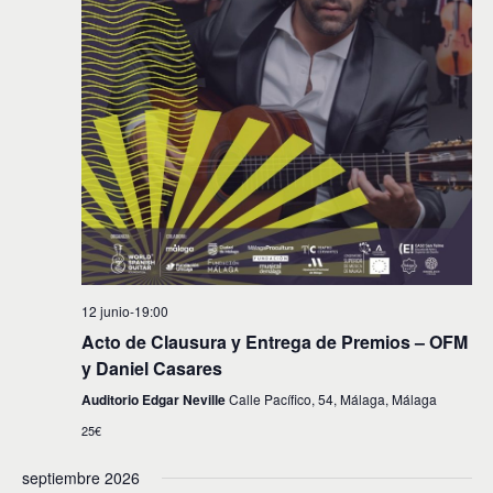
n
t
o
s
12 junio-19:00
Acto de Clausura y Entrega de Premios – OFM
y Daniel Casares
Auditorio Edgar Neville
Calle Pacífico, 54, Málaga, Málaga
25€
septiembre 2026