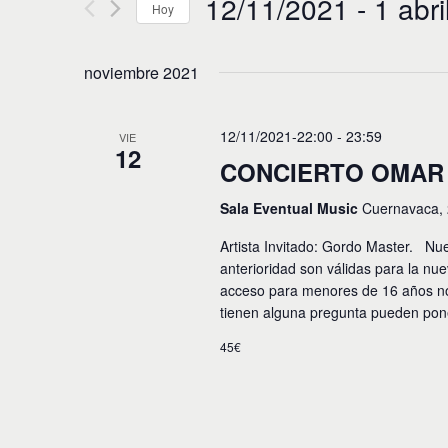
12/11/2021
 - 
1 abri
e
Hoy
d
u
g
S
c
e
a
e
noviembre 2021
l
l
e
c
a
c
p
i
c
12/11/2021-22:00
-
23:59
VIE
a
12
i
l
ó
CONCIERTO OMAR
o
a
n
n
b
Sala Eventual Music
Cuernavaca, 
a
r
r
d
a
Artista Invitado: Gordo Master. Nu
f
c
e
e
anterioridad son válidas para la nu
l
c
acceso para menores de 16 años no s
a
b
h
tienen alguna pregunta pueden pon
v
a
ú
e
.
45€
.
s
B
u
q
s
u
c
a