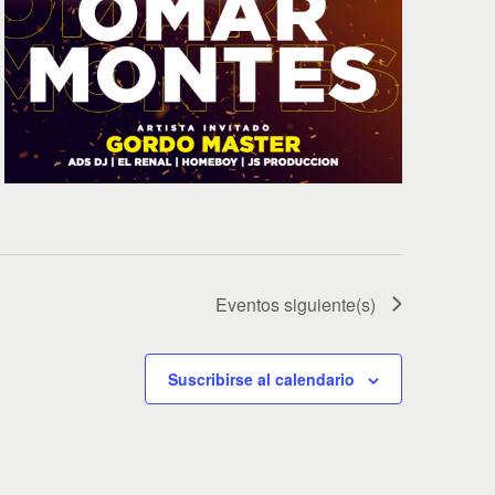
v
e
n
t
o
Eventos
siguiente(s)
Suscribirse al calendario