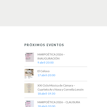
v
v
e
e
.
n
t
o
s
PRÓXIMOS EVENTOS
MARPOÉTICA 2026 –
INAUGURACIÓN
9 abril-20:00
El Celoso
17 abril-20:00
XXI Ciclo Música de Cámara –
Cuarteto Ars Nova y Cornelia Lenzin
18 abril-19:30
MARPOÉTICA 2026 – CLAUSURA
18 abril-20:00