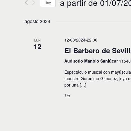
a partir de 01/07/2
e
Hoy
d
u
g
S
c
e
a
e
agosto 2024
l
l
e
c
a
c
p
i
c
12/08/2024-22:00
LUN
a
12
i
l
ó
El Barbero de Sevill
o
a
n
n
b
Auditorio Manolo Sanlúcar
11540
a
r
r
d
a
Espectáculo musical con mayúsculas 
f
c
e
e
maestro Gerónimo Giménez, joya del 
l
c
por una […]
a
b
h
v
a
17€
ú
e
.
.
s
B
u
q
s
u
c
a