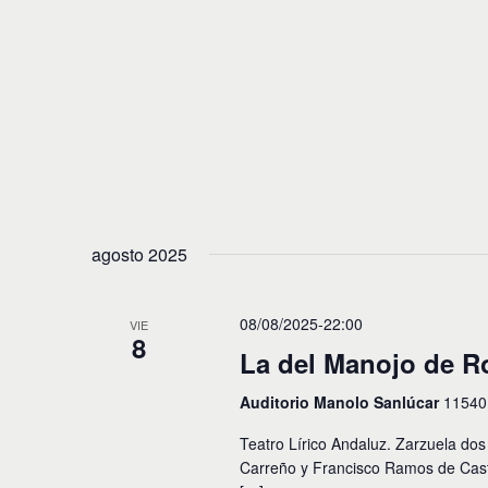
e
E
v
d
e
n
a
t
y
o
s
v
p
a
i
r
a
s
l
agosto 2025
t
a
p
a
a
08/08/2025-22:00
VIE
l
s
8
a
La del Manojo de R
b
d
r
Auditorio Manolo Sanlúcar
11540
e
a
c
Teatro Lírico Andaluz. Zarzuela dos
E
l
Carreño y Francisco Ramos de Cast
a