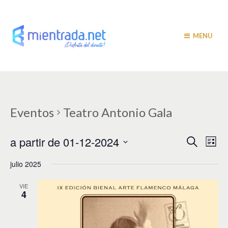
MENU
Eventos
Teatro Antonio Gala
N
N
a partir de 01-12-2024
B
L
u
a
i
a
S
s
s
julio 2025
v
e
c
t
v
a
l
e
a
r
e
VIE
e
g
4
c
c
a
g
i
c
a
o