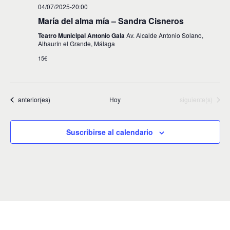
t
a
04/07/2025-20:00
o
y
María del alma mía – Sandra Cisneros
v
Teatro Municipal Antonio Gala
Av. Alcalde Antonio Solano,
Alhaurín el Grande, Málaga
i
15€
s
t
Eventos
Eventos
anterior(es)
Hoy
siguiente(s)
a
s
Suscribirse al calendario
d
e
E
v
e
n