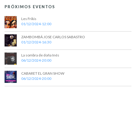
t
PRÓXIMOS EVENTOS
o
Les Frikis
01/12/2024-12:00
s
ZAMBOMBÁ JOSE CARLOS SABASTRO
01/12/2024-16:30
La sombra de doña Inés
06/12/2024-20:00
CABARET EL GRAN SHOW
06/12/2024-20:00