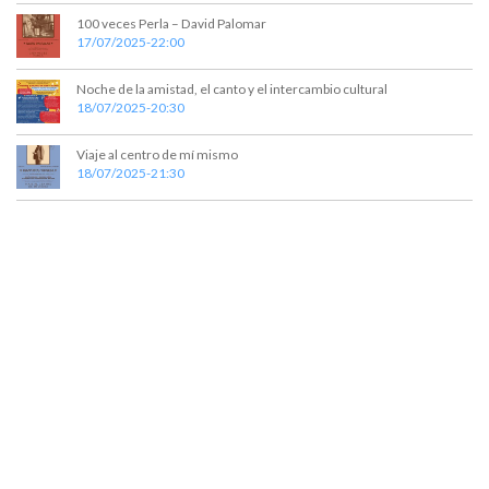
e
e
100 veces Perla – David Palomar
17/07/2025-22:00
d
n
t
a
Noche de la amistad, el canto y el intercambio cultural
o
18/07/2025-20:30
y
v
Viaje al centro de mí mismo
18/07/2025-21:30
i
s
t
a
s
d
e
E
v