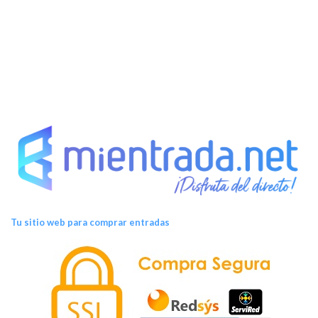
e
n
t
o
s
Tu sitio web para comprar entradas