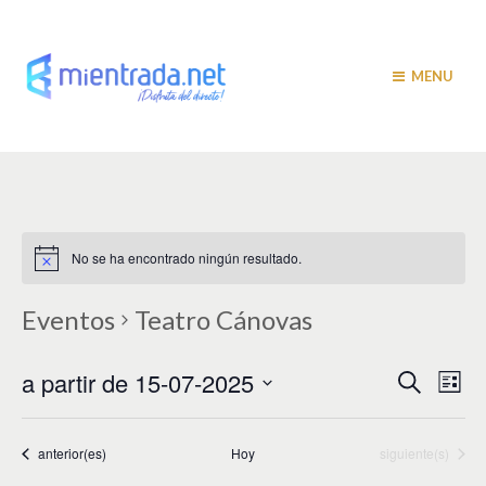
MENU
No se ha encontrado ningún resultado.
Eventos
Teatro Cánovas
N
N
a partir de 15-07-2025
B
L
u
a
i
a
S
s
s
v
e
c
t
v
a
l
Eventos
Eventos
anterior(es)
Hoy
siguiente(s)
e
a
r
e