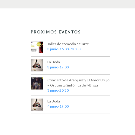
e
E
v
d
e
n
a
t
PRÓXIMOS EVENTOS
y
o
s
v
Taller de comedia del arte
p
3 junio-16:00
-
20:00
a
i
r
La Boda
a
s
3 junio-19:00
l
t
a
p
Concierto de Aranjuez y El Amor Brujo
a
a
– Orquesta Sinfónica de Málaga
3 junio-20:30
l
s
a
La Boda
b
d
4 junio-19:00
r
e
a
c
E
l
a