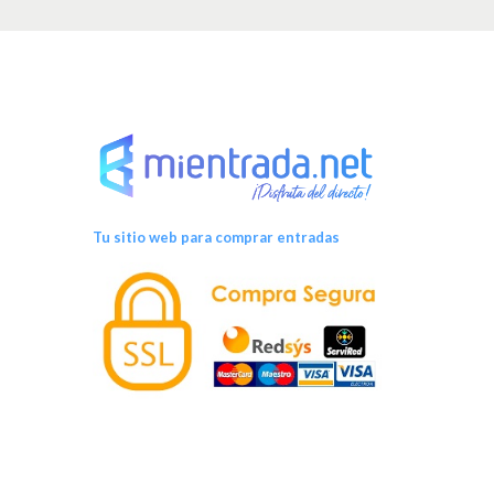
v
e
n
t
o
Tu sitio web para comprar entradas