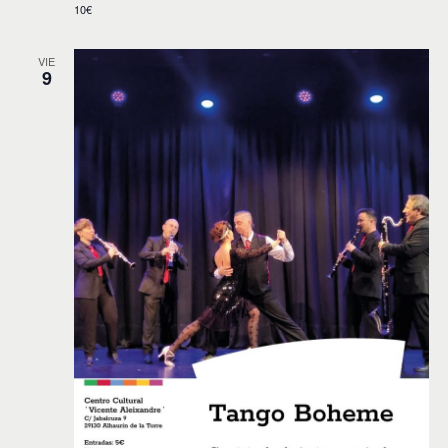
10€
VIE
9