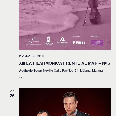
s
25/04/2025-19:00
XIII LA FILARMÓNICA FRENTE AL MAR – Nº 6
Auditorio Edgar Neville
Calle Pacífico, 54, Málaga, Málaga
15€
VIE
25