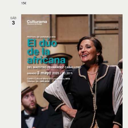
15€
SÁB
3