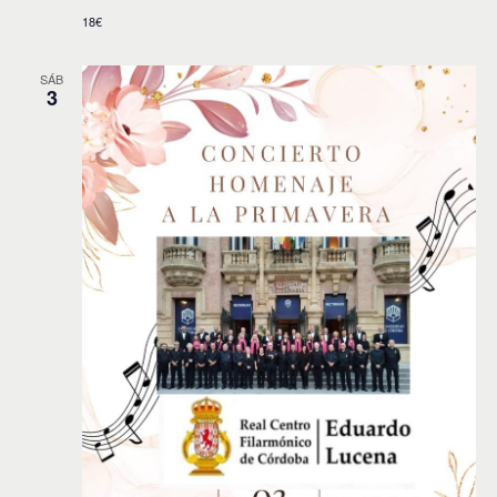
18€
SÁB
3