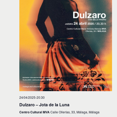
i
n
f
d
e
ó
c
e
n
h
v
a
d
.
i
e
s
t
b
a
ú
s
s
d
e
q
E
u
v
e
e
d
n
24/04/2025-20:30
t
a
Dulzaro – Jota de la Luna
o
y
Centro Cultural MVA
Calle Ollerías, 33, Málaga, Málaga