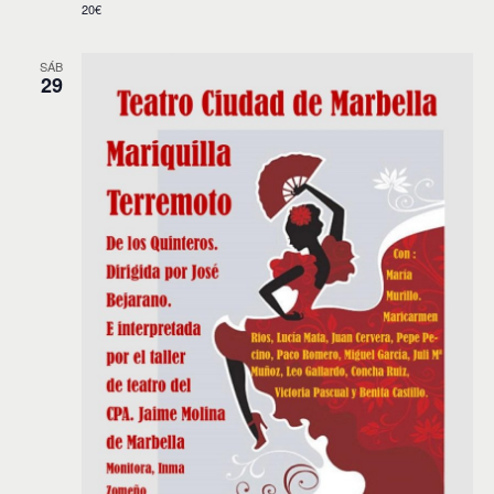
20€
SÁB
29