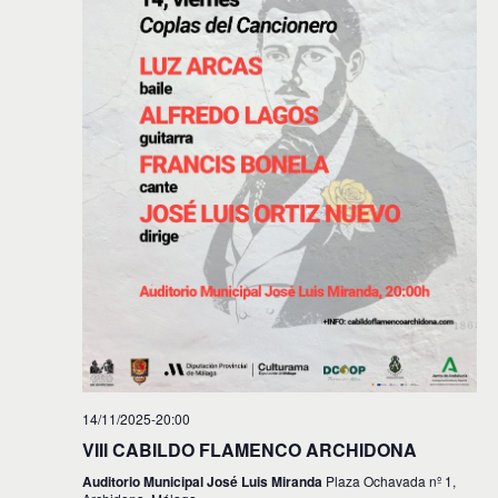
i
n
f
d
e
ó
c
e
n
h
v
a
d
.
i
e
s
t
b
a
ú
s
s
d
e
q
E
u
v
e
e
d
n
14/11/2025-20:00
t
a
VIII CABILDO FLAMENCO ARCHIDONA
o
y
Auditorio Municipal José Luis Miranda
Plaza Ochavada nº 1,