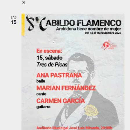
5€
SÁB
15