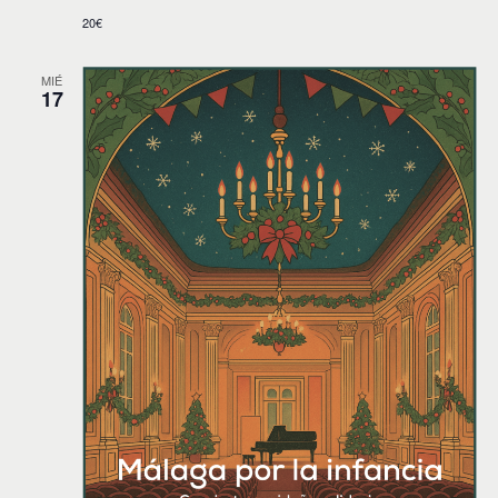
20€
MIÉ
17