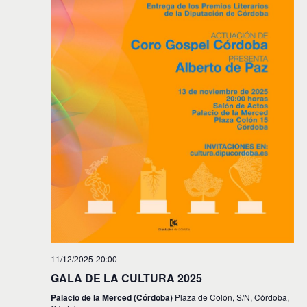
i
n
f
d
e
ó
c
e
n
h
v
a
d
.
i
e
s
t
b
a
ú
s
s
d
e
q
E
u
v
e
e
d
n
11/12/2025-20:00
t
a
GALA DE LA CULTURA 2025
o
y
Palacio de la Merced (Córdoba)
Plaza de Colón, S/N, Córdoba,