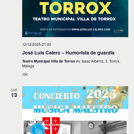
s
12/12/2025-21:00
José Luis Calero – Humorista de guardia
Teatro Municipal Villa de Torrox
Av. Isaac Albéniz, 3, Torrox,
Málaga
15€
SÁB
13