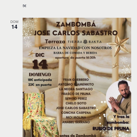
5€
DOM
14