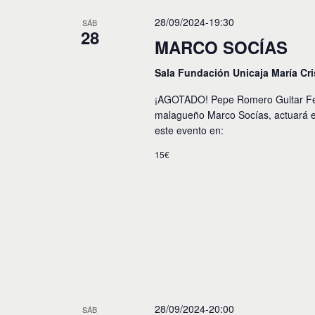
c
c
p
i
c
28/09/2024-19:30
SÁB
a
28
i
l
ó
MARCO SOCÍAS
o
a
n
n
b
Sala Fundación Unicaja María Cr
a
r
r
d
a
¡AGOTADO! Pepe Romero Guitar Festi
f
c
e
e
malagueño Marco Socías, actuará e
l
c
este evento en:
a
b
h
v
a
15€
ú
e
.
.
s
B
u
q
s
u
c
a
e
E
v
d
e
n
a
t
28/09/2024-20:00
SÁB