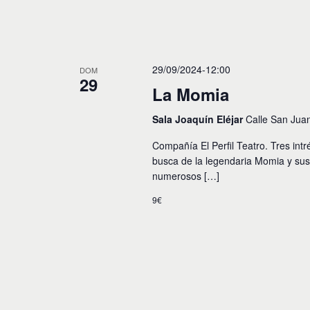
o
s
29/09/2024-12:00
DOM
29
La Momia
Sala Joaquín Eléjar
Calle San Jua
Compañía El Perfil Teatro. Tres in
busca de la legendaria Momia y sus
numerosos […]
9€