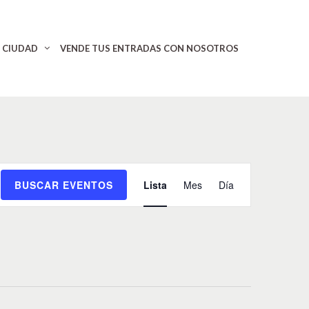
CIUDAD
VENDE TUS ENTRADAS CON NOSOTROS
N
BUSCAR EVENTOS
Lista
Mes
Día
a
v
e
g
a
c
i