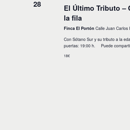
28
y
o
El Último Tributo –
s
v
p
la fila
a
i
r
Finca El Portón
Calle Juan Carlos 
a
s
l
Con Sótano Sur y su tributo a la ed
t
a
puertas: 19:00 h. Puede compartir
p
a
a
18€
l
s
a
b
d
r
e
a
c
E
l
a
v
v
e
e
.
n
t