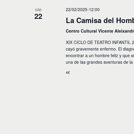
c
c
p
i
c
22/02/2025-12:00
SÁB
a
22
i
l
ó
La Camisa del Homb
o
a
n
n
b
Centro Cultural Vicente Aleixand
a
r
r
d
a
XIX CICLO DE TEATRO INFANTIL 20
f
c
e
e
cayó gravemente enfermo. El diagnós
l
c
encontrar a un hombre feliz y que s
a
b
h
una de las grandes aventuras de la
v
a
ú
e
.
4€
.
s
B
u
q
s
u
c
a
e
E
v
d
e
n
a
t