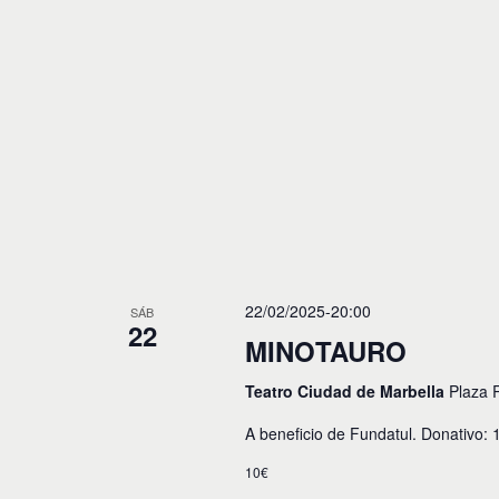
o
s
22/02/2025-20:00
SÁB
22
MINOTAURO
Teatro Ciudad de Marbella
Plaza 
A beneficio de Fundatul. Donativo
10€