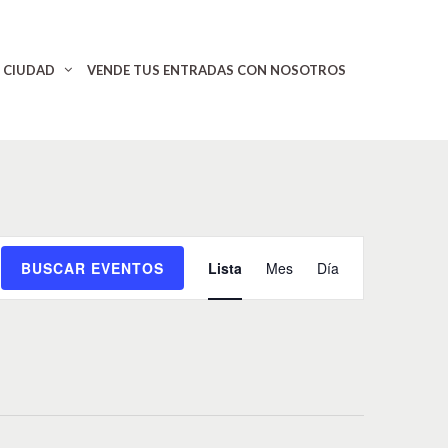
CIUDAD
VENDE TUS ENTRADAS CON NOSOTROS
N
BUSCAR EVENTOS
Lista
Mes
Día
a
v
e
g
a
c
i