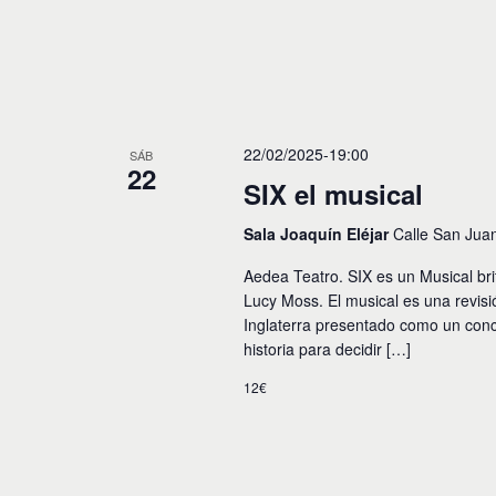
y
o
s
v
p
a
i
r
a
s
l
22/02/2025-19:00
t
SÁB
a
22
p
SIX el musical
a
a
l
s
Sala Joaquín Eléjar
Calle San Jua
a
b
d
Aedea Teatro. SIX es un Musical brit
r
Lucy Moss. El musical es una revisi
e
a
Inglaterra presentado como un conc
c
E
l
historia para decidir […]
a
v
12€
v
e
e
.
n
t