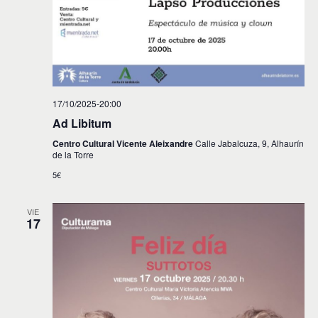
s
17/10/2025-20:00
Ad Libitum
Centro Cultural Vicente Aleixandre
Calle Jabalcuza, 9, Alhaurín
de la Torre
5€
VIE
17