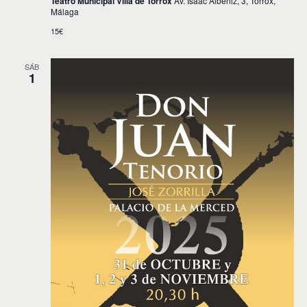
Teatro Municipal Villa de Torrox
Av. Isaac Albéniz, 3, Torrox,
Málaga
15€
SÁB
1