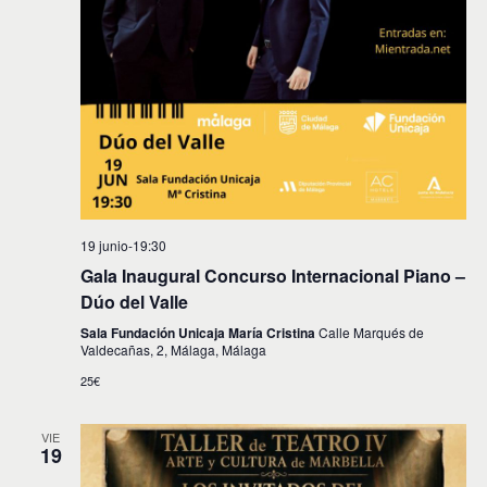
i
n
f
d
e
ó
c
e
n
h
v
a
d
.
i
e
s
t
b
a
ú
s
19 junio-19:30
s
d
Gala Inaugural Concurso Internacional Piano –
e
q
Dúo del Valle
E
u
Sala Fundación Unicaja María Cristina
Calle Marqués de
v
Valdecañas, 2, Málaga, Málaga
e
e
25€
d
n
t
a
VIE
o
19
y