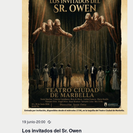
v
i
s
t
a
s
d
e
E
v
e
n
t
19 junio-20:00
Los invitados del Sr. Owen
o