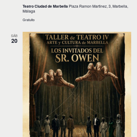
Teatro Ciudad de Marbella
Plaza Ramon Martinez, 3, Marbella,
s
Málaga
Gratuito
SÁB
20