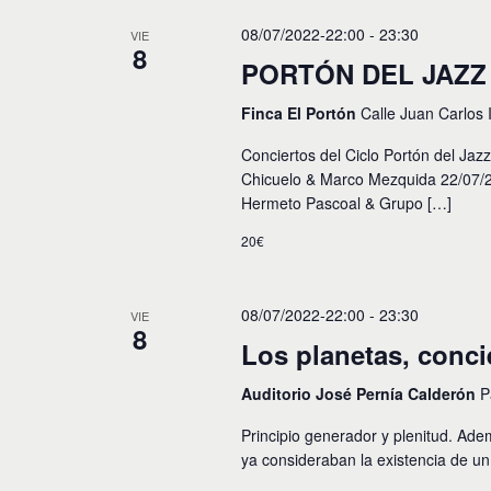
c
c
p
i
c
08/07/2022-22:00
-
23:30
VIE
a
8
i
l
ó
PORTÓN DEL JAZZ 2
o
a
n
n
b
Finca El Portón
Calle Juan Carlos 
a
r
r
d
a
Conciertos del Ciclo Portón del Ja
f
c
e
e
Chicuelo & Marco Mezquida 22/07/2
l
c
Hermeto Pascoal & Grupo […]
a
b
h
v
a
20€
ú
e
.
.
s
B
u
08/07/2022-22:00
-
23:30
VIE
q
8
s
Los planetas, conci
u
c
a
e
Auditorio José Pernía Calderón
P
E
v
d
Principio generador y plenitud. Adem
e
n
ya consideraban la existencia de un 
a
t