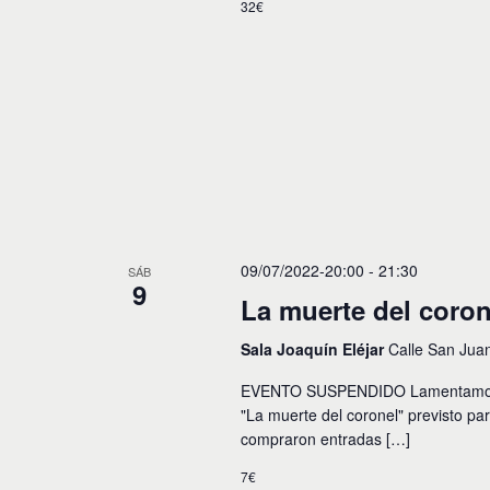
32€
y
o
s
v
p
a
i
r
a
s
l
t
a
p
a
a
l
s
a
b
d
09/07/2022-20:00
-
21:30
SÁB
r
9
e
a
La muerte del coron
c
E
l
Sala Joaquín Eléjar
Calle San Jua
a
v
v
EVENTO SUSPENDIDO Lamentamos inf
e
e
"La muerte del coronel" previsto p
.
compraron entradas […]
n
t
7€