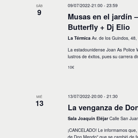
09/07/2022-21:00
-
23:59
SÁB
9
Musas en el jardín
Butterfly + Dj Elio
La Térmica
Av. de los Guindos, 48
La estadounidense Joan As Police 
lustros de éxitos, pues su carrera d
10€
13/07/2022-20:00
-
21:30
MIÉ
13
La venganza de Do
Sala Joaquín Eléjar
Calle San Jua
¡CANCELADO! Le informamos que, po
de Don Mendo" que se cambió de fe