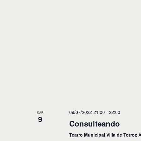
o
s
09/07/2022-21:00
-
22:00
SÁB
9
Consulteando
Teatro Municipal Villa de Torrox
A