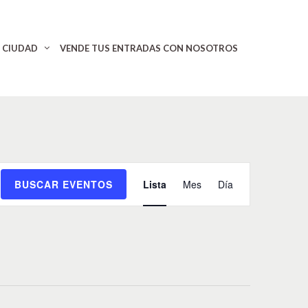
CIUDAD
VENDE TUS ENTRADAS CON NOSOTROS
N
BUSCAR EVENTOS
Lista
Mes
Día
a
v
e
g
a
c
i