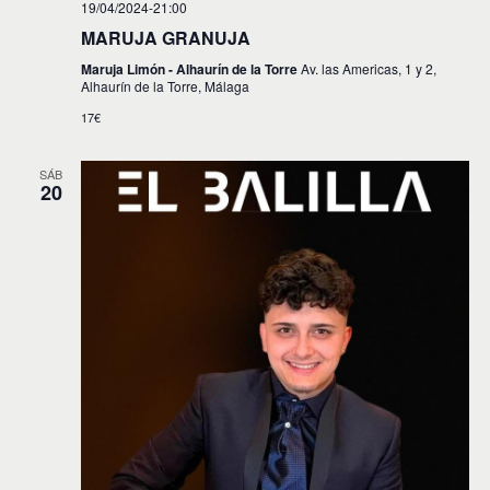
19/04/2024-21:00
v
MARUJA GRANUJA
i
Maruja Limón - Alhaurín de la Torre
Av. las Americas, 1 y 2,
s
Alhaurín de la Torre, Málaga
t
17€
a
SÁB
20
s
d
e
E
v
e
n
t
o