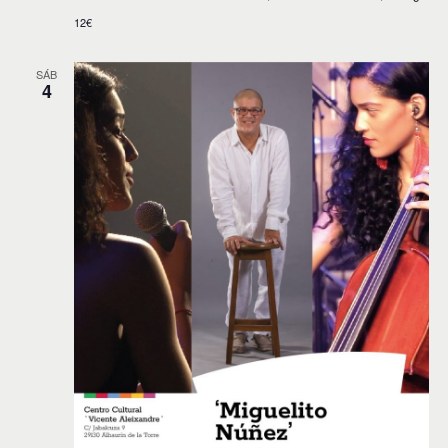
12€
SÁB
4