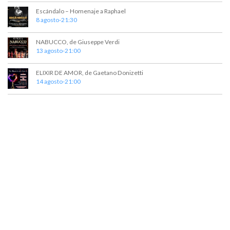
v
Escándalo – Homenaje a Raphael
8 agosto-21:30
i
s
NABUCCO, de Giuseppe Verdi
13 agosto-21:00
t
a
ELIXIR DE AMOR, de Gaetano Donizetti
14 agosto-21:00
s
d
e
E
v
e
n
t
o