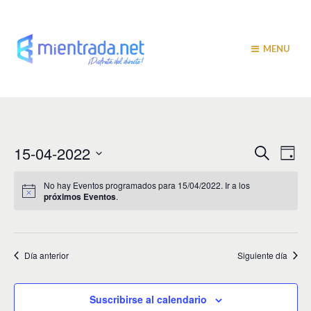
MENU
N
N
15-04-2022
B
D
u
a
í
a
S
s
a
v
e
c
No hay Eventos programados para 15/04/2022. Ir a los
v
a
próximos Eventos
.
l
e
r
e
e
g
c
c
a
g
i
Día anterior
Siguiente día
c
a
o
i
n
c
a
ó
Suscribirse al calendario
r