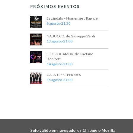
y
o
PRÓXIMOS EVENTOS
s
v
p
Escándalo – Homenaje a Raphael
a
i
8 agosto-21:30
r
a
s
l
NABUCCO, de Giuseppe Verdi
t
13 agosto-21:00
a
p
a
a
ELIXIR DE AMOR, de Gaetano
l
Donizetti
s
a
14 agosto-21:00
b
d
GALA TRES TENORES
r
15 agosto-21:00
e
a
c
E
l
a
v
v
e
e
.
n
t
Solo válido en navegadores Chrome o Mozilla