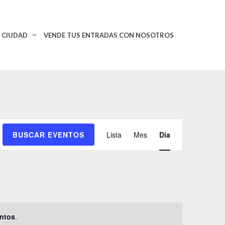
CIUDAD
VENDE TUS ENTRADAS CON NOSOTROS
N
BUSCAR EVENTOS
Lista
Mes
Día
a
v
e
g
a
c
i
ntos
.