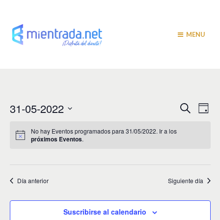
MENU
N
N
31-05-2022
B
D
u
a
í
a
S
s
a
v
e
c
No hay Eventos programados para 31/05/2022. Ir a los
v
a
próximos Eventos
.
l
e
r
e
e
g
c
c
a
g
i
Día anterior
Siguiente día
c
a
o
i
n
c
a
ó
Suscribirse al calendario
r