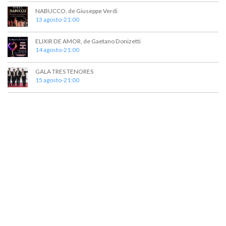
v
NABUCCO, de Giuseppe Verdi
13 agosto-21:00
i
s
ELIXIR DE AMOR, de Gaetano Donizetti
14 agosto-21:00
t
a
GALA TRES TENORES
15 agosto-21:00
s
d
e
E
v
e
n
t
o