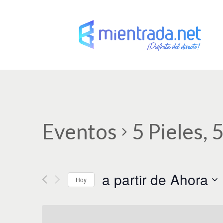
Eventos
5 Pieles, 
a partir de Ahora
Hoy
S
e
l
e