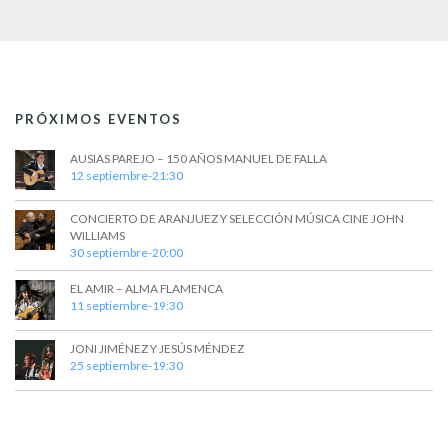
v
i
s
t
PRÓXIMOS EVENTOS
a
AUSIAS PAREJO – 150 AÑOS MANUEL DE FALLA
s
12 septiembre-21:30
d
CONCIERTO DE ARANJUEZ Y SELECCIÓN MÚSICA CINE JOHN
WILLIAMS
e
30 septiembre-20:00
E
EL AMIR – ALMA FLAMENCA
v
11 septiembre-19:30
e
JONI JIMÉNEZ Y JESÚS MÉNDEZ
25 septiembre-19:30
n
t
o