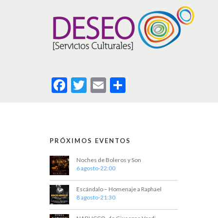
F
T
E
C
ac
w
m
o
e
itt
ai
m
b
er
l
p
PRÓXIMOS EVENTOS
o
ar
o
ti
Noches de Boleros y Son
6 agosto-22:00
k
r
Escándalo – Homenaje a Raphael
8 agosto-21:30