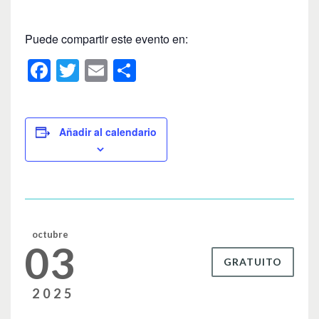
Puede compartir este evento en:
F
T
E
C
a
wi
m
o
c
tt
ail
m
e
er
p
Añadir al calendario
b
ar
o
tir
o
k
octubre
03
GRATUITO
2025