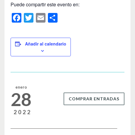
Puede compartir este evento en:
F
T
E
C
a
wi
m
o
c
tt
ail
m
e
er
p
Añadir al calendario
b
ar
o
tir
o
k
enero
28
COMPRAR ENTRADAS
2022