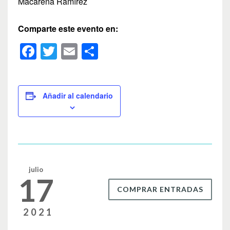
Macarena Ramírez
Comparte este evento en:
F
T
E
C
a
wi
m
o
c
tt
ail
m
e
er
p
Añadir al calendario
b
ar
o
tir
o
k
julio
17
COMPRAR ENTRADAS
2021