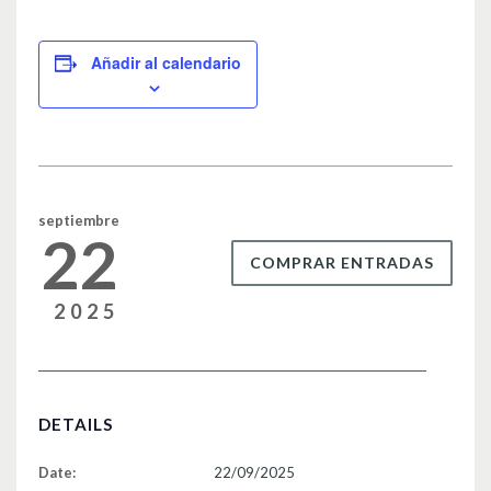
a
wi
m
o
c
tt
ail
m
e
er
p
Añadir al calendario
b
ar
o
tir
o
k
septiembre
22
COMPRAR ENTRADAS
2025
DETAILS
Date:
22/09/2025