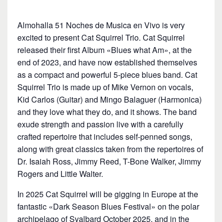
Almohalla 51 Noches de Musica en Vivo is very
excited to present Cat Squirrel Trio. Cat Squirrel
released their first Album «Blues what Am», at the
end of 2023, and have now established themselves
as a compact and powerful 5-piece blues band. Cat
Squirrel Trio is made up of Mike Vernon on vocals,
Kid Carlos (Guitar) and Mingo Balaguer (Harmonica)
and they love what they do, and it shows. The band
exude strength and passion live with a carefully
crafted repertoire that includes self-penned songs,
along with great classics taken from the repertoires of
Dr. Isaiah Ross, Jimmy Reed, T-Bone Walker, Jimmy
Rogers and Little Walter.
In 2025 Cat Squirrel will be gigging in Europe at the
fantastic «Dark Season Blues Festival» on the polar
archipelago of Svalbard October 2025, and in the