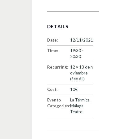
DETAILS
Date:
12/11/2021
Time:
19:30 -
20:30
Recurring:
12 y 13 de n
oviembre
(See All)
Cost:
10€
Evento
La Térmica
,
Categories:
Málaga
,
Teatro