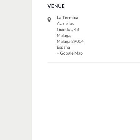
VENUE
La Térmica
Av. de los
Guindos, 48
Málaga
,
Málaga
29004
España
+ Google Map