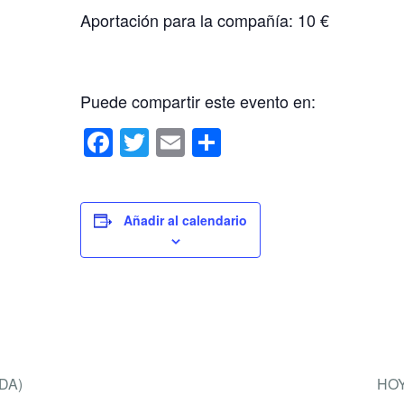
Aportación para la compañía: 10 €
Puede compartir este evento en:
F
T
E
C
a
wi
m
o
c
tt
ail
m
e
er
p
Añadir al calendario
b
ar
o
tir
o
k
DA)
HO