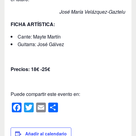
José María Velázquez-Gaztelu
FICHA ARTÍSTICA:
Cante: Mayte Martín
Guitarra: José Gálvez
Precios: 18€ -25€
Puede compartir este evento en:
F
T
E
C
a
wi
m
o
c
tt
ail
m
Añadir al calendario