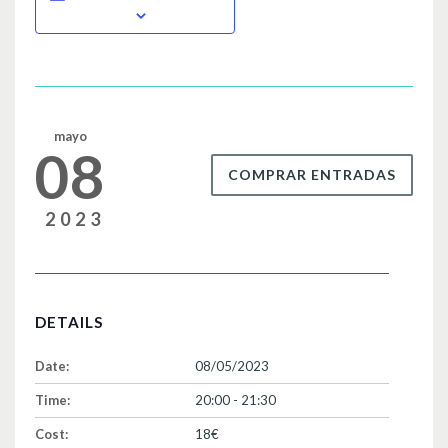
e
er
p
b
ar
o
tir
o
k
mayo
08
COMPRAR ENTRADAS
2023
DETAILS
Date:
08/05/2023
Time:
20:00 - 21:30
Cost:
18€