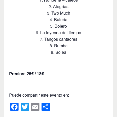
2. Alegrías
3. Two Much
4. Bulería
5. Bolero
6. La leyenda del tiempo
7. Tangos cantaores
8. Rumba
9. Soleá
Precios: 25€ / 18€
Puede compartir este evento en:
F
T
E
C
a
wi
m
o