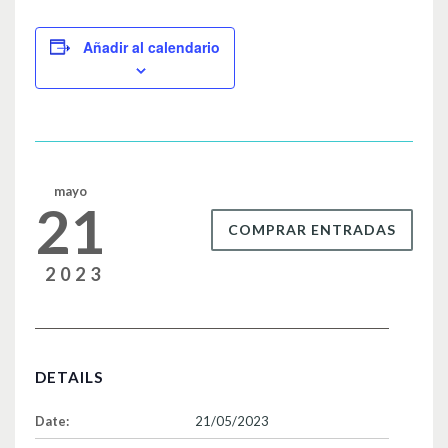
c
tt
ail
m
e
er
p
Añadir al calendario
b
ar
o
tir
o
k
mayo
21
COMPRAR ENTRADAS
2023
DETAILS
Date:
21/05/2023