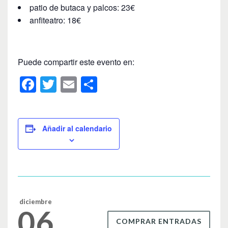
patio de butaca y palcos: 23€
anfiteatro: 18€
Puede compartir este evento en:
F
T
E
C
a
wi
m
o
c
tt
ail
m
e
er
p
Añadir al calendario
b
ar
o
tir
o
k
diciembre
06
COMPRAR ENTRADAS