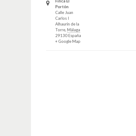
Finca El
Portón
Calle Juan
Carlos I
Alhaurín de la
Torre
,
Málaga
29130
España
+ Google Map