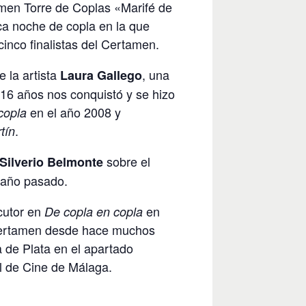
amen Torre de Coplas «Marifé de
ca noche de copla en la que
cinco finalistas del Certamen.
 la artista
, una
Laura Gallego
16 años nos conquistó y se hizo
en el año 2008 y
copla
.
tín
sobre el
Silverio Belmonte
l año pasado.
cutor en
en
De copla en copla
Certamen desde hace muchos
 de Plata en el apartado
l de Cine de Málaga.