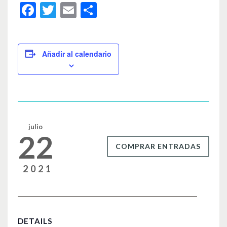
F
T
E
C
a
wi
m
o
c
tt
ail
m
e
er
p
Añadir al calendario
b
ar
o
tir
o
k
julio
22
COMPRAR ENTRADAS
2021
DETAILS