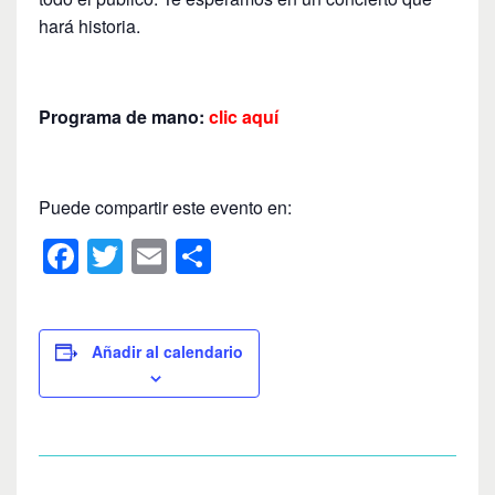
hará historia.
Programa de mano:
clic aquí
Puede compartir este evento en:
F
T
E
C
a
wi
m
o
c
tt
ail
m
e
er
p
Añadir al calendario
b
ar
o
tir
o