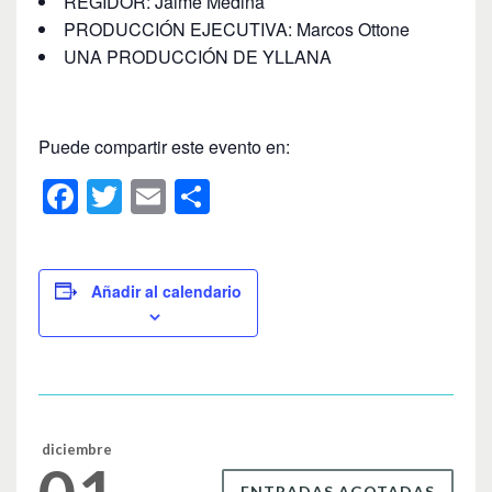
REGIDOR: Jaime Medina
PRODUCCIÓN EJECUTIVA: Marcos Ottone
UNA PRODUCCIÓN DE YLLANA
Puede compartir este evento en:
F
T
E
C
a
wi
m
o
c
tt
ail
m
e
er
p
Añadir al calendario
b
ar
o
tir
o
k
diciembre
ENTRADAS AGOTADAS