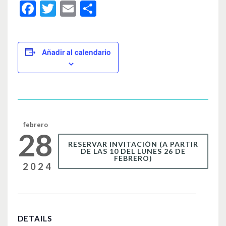
F
T
E
C
a
wi
m
o
c
tt
ail
m
e
er
p
Añadir al calendario
b
ar
o
tir
o
k
febrero
28
RESERVAR INVITACIÓN (A PARTIR
DE LAS 10 DEL LUNES 26 DE
FEBRERO)
2024
DETAILS