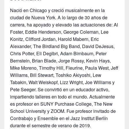
Nació en Chicago y creció musicalmente en la
ciudad de Nueva York. A lo largo de 30 años de
carrera, ha apoyado y elevado las actuaciones de: Al
Foster, Eddie Henderson, George Coleman, Lee
Konitz, Clifford Jordan, Harold Mabern, Eric
Alexander, The Birdland Big Band, David DeJesus,
Chris Potter, Eli Degibri, Adam Birnbaum, Peter
Bernstein, Brian Blade, Jorge Rossy, Kevin Hays,
Mike Moreno, Timothy Hill, Fleurine, Paula West, Jeff
Williams, Bill Stewart, Toshiko Akiyoshi, Lew
Tabakin, Walt Weiskopf, Lizz Wright, Joe Williams y
Pete Seeger. Se convirtió en un educador activo,
impartiendo talleres en todo el mundo. Actualmente
es profesor en SUNY Purchase College, The New
School University y ZOOM. Fue profesor invitado de
Contrabajo y Ensemble en el Jazz Institut Berlín
durante el semestre de verano de 2019.