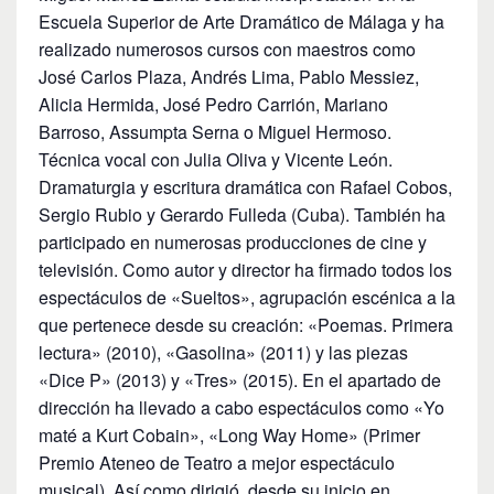
Escuela Superior de Arte Dramático de Málaga y ha
realizado numerosos cursos con maestros como
José Carlos Plaza, Andrés Lima, Pablo Messiez,
Alicia Hermida, José Pedro Carrión, Mariano
Barroso, Assumpta Serna o Miguel Hermoso.
Técnica vocal con Julia Oliva y Vicente León.
Dramaturgia y escritura dramática con Rafael Cobos,
Sergio Rubio y Gerardo Fulleda (Cuba). También ha
participado en numerosas producciones de cine y
televisión. Como autor y director ha firmado todos los
espectáculos de «Sueltos», agrupación escénica a la
que pertenece desde su creación: «Poemas. Primera
lectura» (2010), «Gasolina» (2011) y las piezas
«Dice P» (2013) y «Tres» (2015). En el apartado de
dirección ha llevado a cabo espectáculos como «Yo
maté a Kurt Cobain», «Long Way Home» (Primer
Premio Ateneo de Teatro a mejor espectáculo
musical). Así como dirigió, desde su inicio en