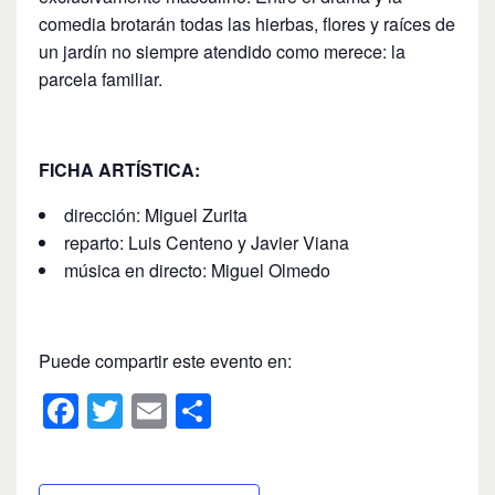
comedia brotarán todas las hierbas, flores y raíces de
un jardín no siempre atendido como merece: la
parcela familiar.
FICHA ARTÍSTICA:
dirección: Miguel Zurita
reparto: Luis Centeno y Javier Viana
música en directo: Miguel Olmedo
Puede compartir este evento en:
F
T
E
C
a
wi
m
o
c
tt
ail
m