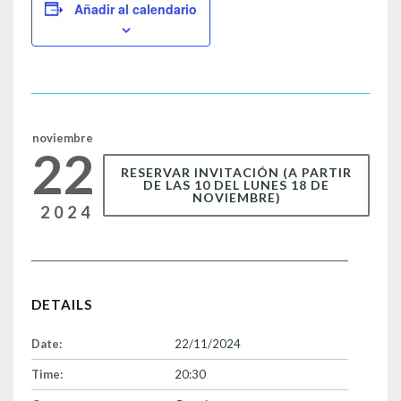
e
er
p
Añadir al calendario
b
ar
o
tir
o
k
noviembre
22
RESERVAR INVITACIÓN (A PARTIR
DE LAS 10 DEL LUNES 18 DE
NOVIEMBRE)
2024
DETAILS
Date:
22/11/2024
Time:
20:30