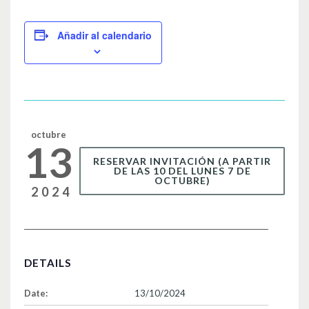
c
tt
ail
m
e
er
p
Añadir al calendario
b
ar
o
tir
o
k
octubre
13
RESERVAR INVITACIÓN (A PARTIR
DE LAS 10 DEL LUNES 7 DE
OCTUBRE)
2024
DETAILS
Date:
13/10/2024