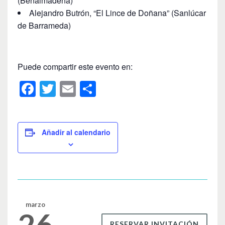
(Benalmádena)
Alejandro Butrón, “El Lince de Doñana” (Sanlúcar
de Barrameda)
Puede compartir este evento en:
F
T
E
C
a
wi
m
o
c
tt
ail
m
e
er
p
Añadir al calendario
b
ar
o
tir
o
k
marzo
26
RESERVAR INVITACIÓN