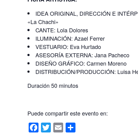
IDEA ORIGINAL, DIRECCIÓN E INTÉRPR
«La Chachi»
CANTE: Lola Dolores
ILUMINACIÓN: Azael Ferrer
VESTUARIO: Eva Hurtado
ASESORÍA EXTERNA: Jana Pacheco
DISEÑO GRÁFICO: Carmen Moreno
DISTRIBUCIÓN/PRODUCCIÓN: Luisa He
Duración 50 minutos
Puede compartir este evento en:
F
T
E
C
a
wi
m
o