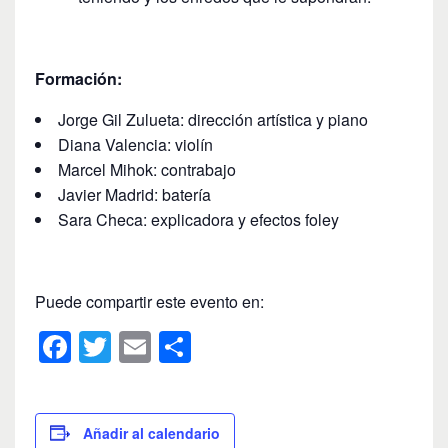
Formación:
Jorge Gil Zulueta: dirección artística y piano
Diana Valencia: violín
Marcel Mihok: contrabajo
Javier Madrid: batería
Sara Checa: explicadora y efectos foley
Puede compartir este evento en:
F
T
E
C
a
wi
m
o
c
tt
ail
m
e
er
p
Añadir al calendario