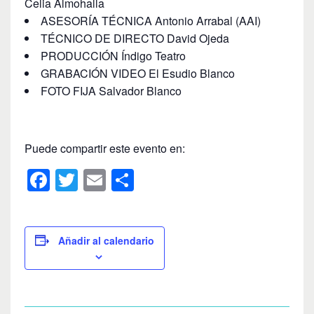
Celia Almohalla
ASESORÍA TÉCNICA Antonio Arrabal (AAI)
TÉCNICO DE DIRECTO David Ojeda
PRODUCCIÓN Índigo Teatro
GRABACIÓN VIDEO El Esudio Blanco
FOTO FIJA Salvador Blanco
Puede compartir este evento en:
F
T
E
C
a
wi
m
o
c
tt
ail
m
e
er
p
Añadir al calendario
b
ar
o
tir