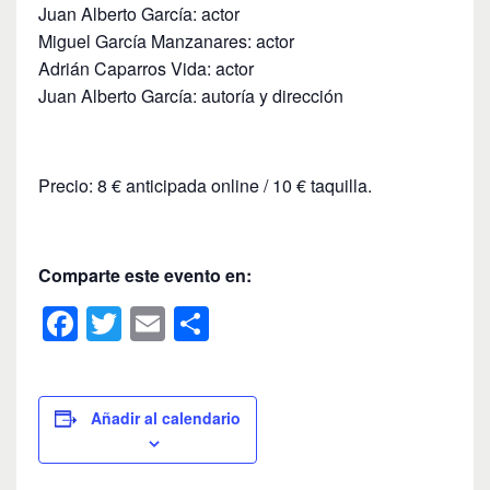
Juan Alberto García: actor
Miguel García Manzanares: actor
Adrián Caparros Vida: actor
Juan Alberto García: autoría y dirección
Precio: 8 € anticipada online / 10 € taquilla.
Comparte este evento en:
F
T
E
C
a
wi
m
o
c
tt
ail
m
e
er
p
Añadir al calendario
b
ar