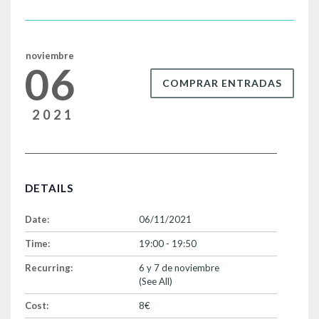
o
tir
o
k
noviembre
06
COMPRAR ENTRADAS
2021
DETAILS
Date:
06/11/2021
Time:
19:00 - 19:50
Recurring:
6 y 7 de noviembre
(See All)
Cost:
8€