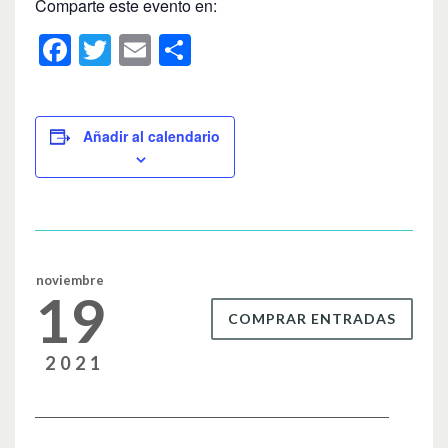
Comparte este evento en:
F
T
E
C
a
wi
m
o
c
tt
ail
m
e
er
p
Añadir al calendario
b
ar
o
tir
o
k
noviembre
19
COMPRAR ENTRADAS
2021