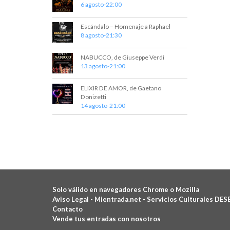
6 agosto-22:00
Escándalo – Homenaje a Raphael
8 agosto-21:30
NABUCCO, de Giuseppe Verdi
13 agosto-21:00
ELIXIR DE AMOR, de Gaetano
Donizetti
14 agosto-21:00
Solo válido en navegadores Chrome o Mozilla
Aviso Legal -
Mientrada.net - Servicios Culturales DES
Contacto
Vende tus entradas con nosotros