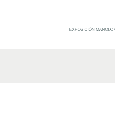
o
tir
o
k
EXPOSICIÓN MANOLO