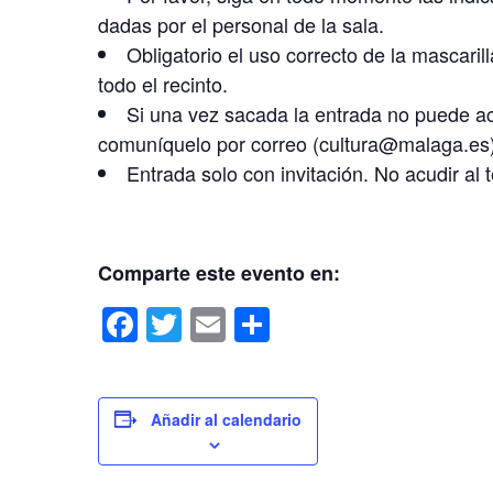
dadas por el personal de la sala.
Obligatorio el uso correcto de la mascaril
todo el recinto.
Si una vez sacada la entrada no puede acu
comuníquelo por correo (cultura@malaga.es)
Entrada solo con invitación. No acudir al t
Comparte este evento en:
F
T
E
C
a
wi
m
o
c
tt
ail
m
e
er
p
Añadir al calendario
b
ar